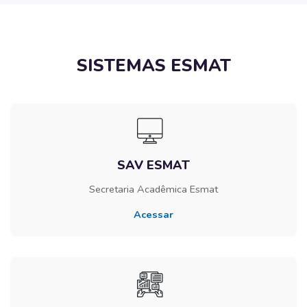
Pular [Edmo] Features
SISTEMAS ESMAT​
SAV ESMAT
Secretaria Acadêmica Esmat
Acessar