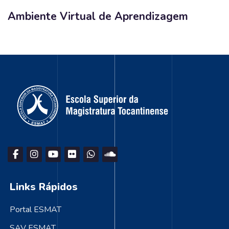
Ambiente Virtual de Aprendizagem
Blocos
Blocos
Blocos
Links Rápidos
Portal ESMAT
SAV ESMAT