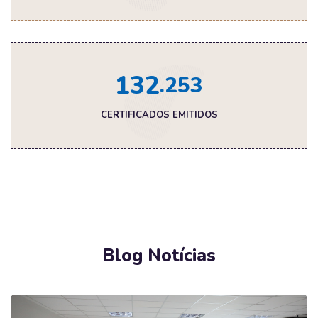
1
3
2
.253
CERTIFICADOS EMITIDOS
Pular [Edmo] Blog Area
Blog Notícias