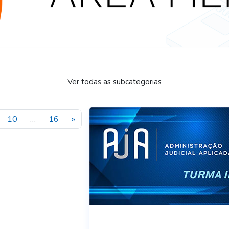
Ver todas as subcategorias
 8
ágina 9
Página 10
Página 16
Próxima página
10
…
16
»