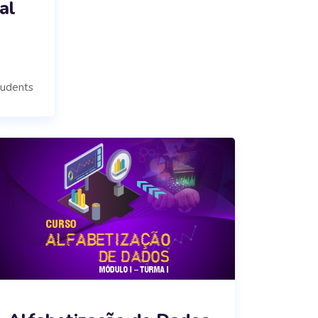
al
tudents