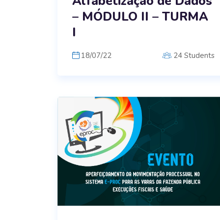
Alfabetização de Dados
– MÓDULO II – TURMA
I
18/07/22
24 Students