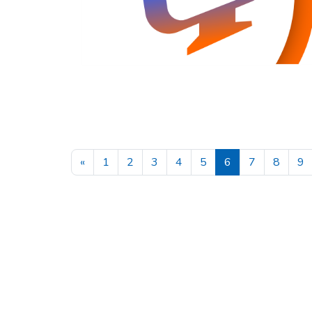
Página anterior
Página 1
Página 2
Página 3
Página 4
Página 5
Página 6
Página 7
Página
P
«
1
2
3
4
5
6
7
8
9